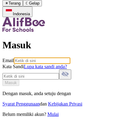
☀
Terang
☾
Gelap
Indonesia
Masuk
Email
Kata Sandi
Lupa kata sandi anda?
Masuk
Dengan masuk, anda setuju dengan
Syarat Penggunaan
dan
Kebijakan Privasi
Belum memiliki akun?
Mulai