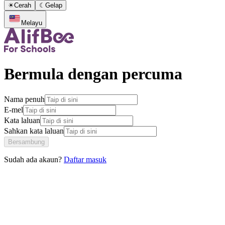
☀
Cerah
☾
Gelap
Melayu
Bermula dengan percuma
Nama penuh
E-mel
Kata laluan
Sahkan kata laluan
Bersambung
Sudah ada akaun?
Daftar masuk